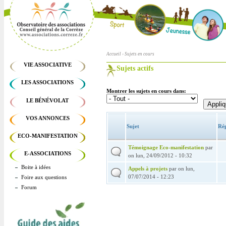
Accueil
› Sujets en cours
Vous êtes ici
VIE ASSOCIATIVE
Sujets actifs
Onglets principaux
LES ASSOCIATIONS
Montrer les sujets en cours dans:
LE BÉNÉVOLAT
VOS ANNONCES
Sujet
Ré
ECO-MANIFESTATION
Témoignage Eco-manifestation
par
E-ASSOCIATIONS
on lun, 24/09/2012 - 10:32
Boite à idées
Appels à projets
par on lun,
07/07/2014 - 12:23
Foire aux questions
Forum