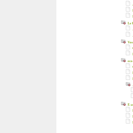
Le 
Vos
eco
E-a