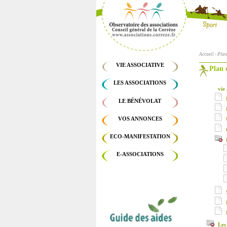
Accueil
› Plan
Vous êtes
VIE ASSOCIATIVE
Plan 
LES ASSOCIATIONS
vie 
LE BÉNÉVOLAT
VOS ANNONCES
ECO-MANIFESTATION
E-ASSOCIATIONS
Les