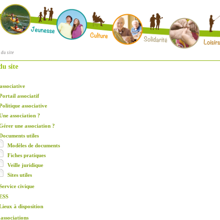
 du site
 ici
du site
associative
Portail associatif
Politique associative
Une association ?
Gérer une association ?
Documents utiles
Modèles de documents
Fiches pratiques
Veille juridique
Sites utiles
Service civique
ESS
Lieux à disposition
 associations