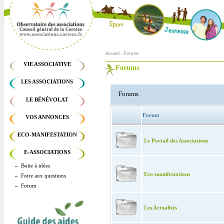
Accueil
› Forums
Vous êtes ici
VIE ASSOCIATIVE
Forums
Onglets principaux
LES ASSOCIATIONS
Forums
LE BÉNÉVOLAT
Forum
VOS ANNONCES
ECO-MANIFESTATION
Le Portail des Associations
E-ASSOCIATIONS
Boite à idées
Eco-manifestations
Foire aux questions
Forum
Les Actualités